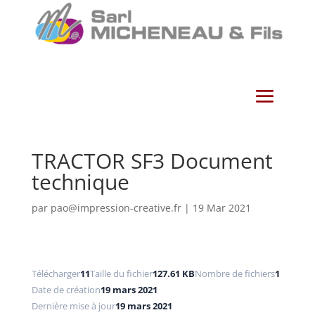
TRACTOR SF3 Document
technique
par
pao@impression-creative.fr
|
19 Mar 2021
Télécharger
11
Taille du fichier
127.61 KB
Nombre de fichiers
1
Date de création
19 mars 2021
Dernière mise à jour
19 mars 2021