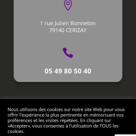

1 rue Julien Bonneton
79140 CERIZAY

05 49 80 50 40
Nous utilisons des cookies sur notre site Web pour vous
Création L’Impression Créative © 2021
offrir l'expérience la plus pertinente en mémorisant vos
préférences et les visites répétées. En cliquant sur
«Accepter», vous consentez à l'utilisation de TOUS les
cookies.