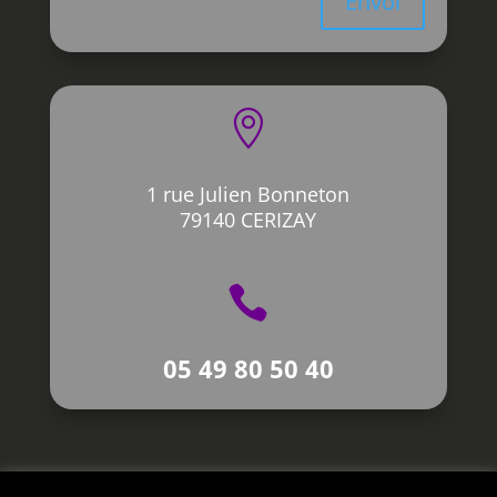
Envoi

1 rue Julien Bonneton
79140 CERIZAY

05 49 80 50 40