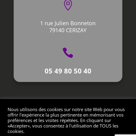

1 rue Julien Bonneton
79140 CERIZAY

05 49 80 50 40
Nous utilisons des cookies sur notre site Web pour vous
Création L’Impression Créative © 2021
offrir l'expérience la plus pertinente en mémorisant vos
préférences et les visites répétées. En cliquant sur
«Accepter», vous consentez à l'utilisation de TOUS les
cookies.