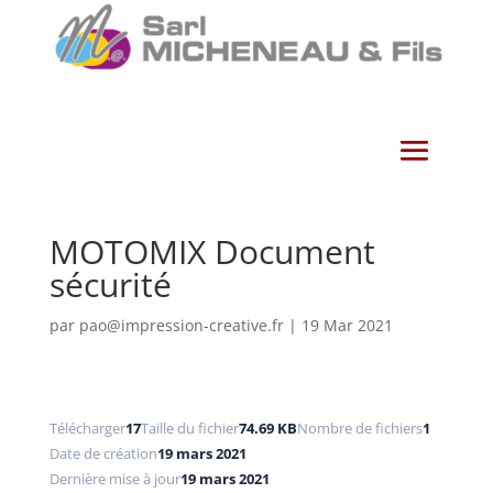
MOTOMIX Document
sécurité
par
pao@impression-creative.fr
|
19 Mar 2021
Télécharger
17
Taille du fichier
74.69 KB
Nombre de fichiers
1
Date de création
19 mars 2021
Dernière mise à jour
19 mars 2021