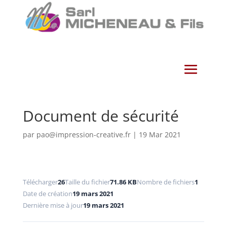
Document de sécurité
par
pao@impression-creative.fr
|
19 Mar 2021
Télécharger
26
Taille du fichier
71.86 KB
Nombre de fichiers
1
Date de création
19 mars 2021
Dernière mise à jour
19 mars 2021