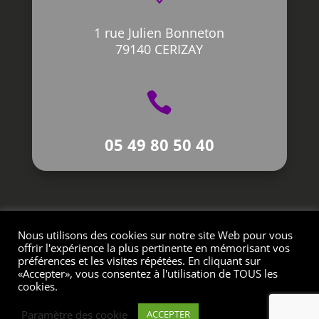
1 rue Julien Bonneton
79140 CERIZAY

05 49 80 50 40
Nous utilisons des cookies sur notre site Web pour vous
Création L’Impression Créative © 2021
offrir l'expérience la plus pertinente en mémorisant vos
préférences et les visites répétées. En cliquant sur
«Accepter», vous consentez à l'utilisation de TOUS les
cookies.
Paramètre des cookie
ACCEPTER