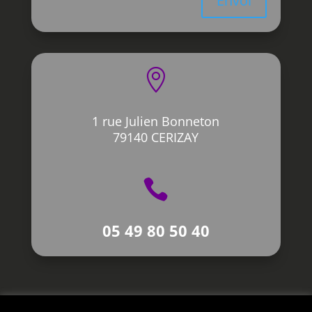
Envoi

1 rue Julien Bonneton
79140 CERIZAY

05 49 80 50 40