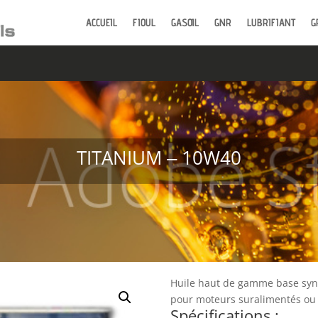
ACCUEIL
FIOUL
GASOIL
GNR
LUBRIFIANT
G
TITANIUM ‒ 10W40
Huile haut de gamme base synt
pour moteurs suralimentés ou
Spécifications :