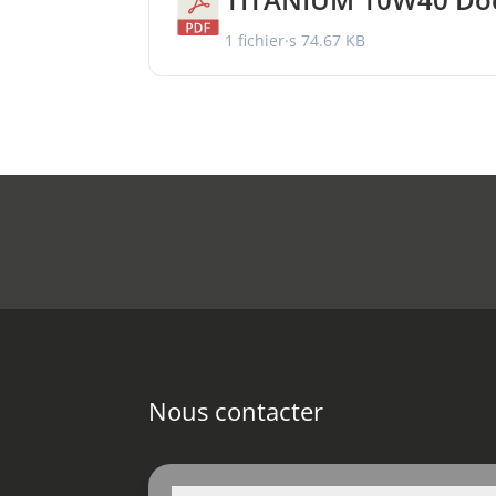
1 fichier·s
74.67 KB
Nous contacter