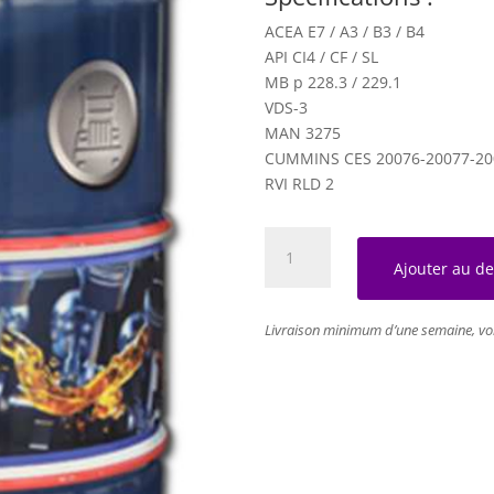
ACEA E7 / A3 / B3 / B4
API CI4 / CF / SL
MB p 228.3 / 229.1
VDS-3
MAN 3275
CUMMINS CES 20076-20077-20
RVI RLD 2
quantité
de
Ajouter au de
TITANIUM
‒
Livraison minimum d’une semaine, vo
10W40