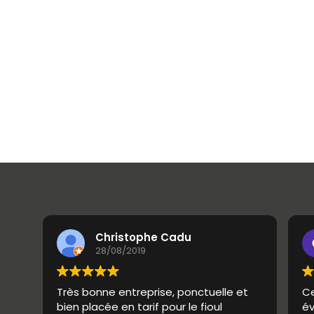
Christophe Cadu
28/08/2019
Très bonne entreprise, ponctuelle et
Ce
bien placée en tarif pour le fioul
év