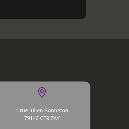

1 rue Julien Bonneton
79140 CERIZAY